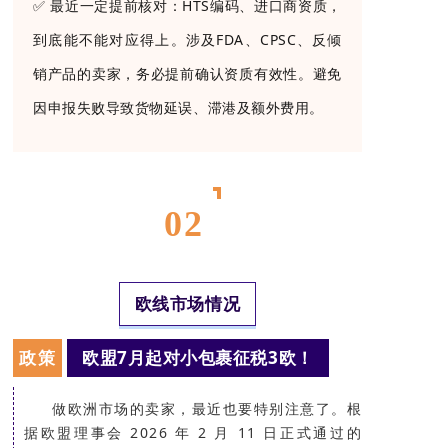
✅
最近一定提前核对：HTS编码、进口商资质，
到底能不能对应得上。涉及FDA、CPSC、反倾
销产品的卖家，务必提前确认资质有效性。避免
因申报失败导致货物延误、滞港及额外费用。
T
02
H
O
欧线市场情况
R
A
政策
欧盟7月起对小包裹征税3欧
！
C
I
做欧洲市场的卖家，最近也要特别注意了。根
C
据欧盟理事会 2026 年 2 月 11 日正式通过的