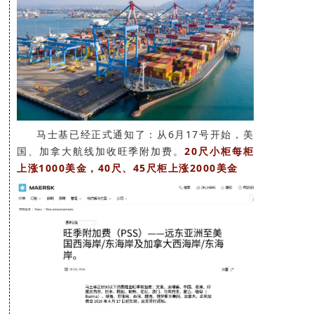
E
R
Y
一
文
读
马士基已经正式通知了：从6月17号开始，美
懂
国、加拿大航线加收旺季附加费。
20尺小柜每柜
上涨1000美金，40尺、45尺柜上涨2000美金
胸
外
科