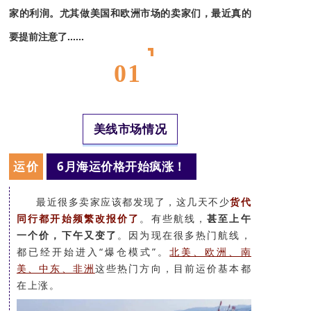
家的利润。尤其做美国和欧洲市场的卖家们，最近真的
要提前注意了......
T
01
H
O
美线市场情况
R
A
运价
6月海运价格开始疯涨！
C
I
最近很多卖家应该都发现了，这几天不少
货代
C
同行都开始频繁改报价了
。有些航线，
甚至上午
一个价，下午又变了
。因为现在很多热门航线，
S
都已经开始进入“爆仓模式”。
北美、欧洲、南
U
美、中东、非洲
这些热门方向，目前运价基本都
R
在上涨。
G