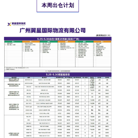
本周出仓计划
R
A
C
I
C
S
U
R
G
E
R
Y
一
文