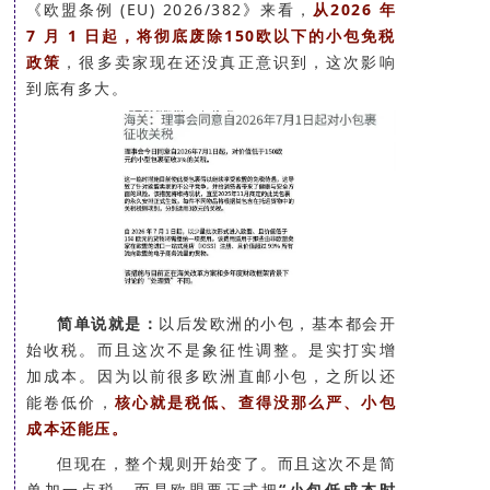
《欧盟条例 (EU) 2026/382》来看，
从2026 年
S
7 月 1 日起，将彻底废除150欧以下的小包免税
U
政策
，很多卖家现在还没真正意识到，这次影响
R
到底有多大。
G
E
R
Y
一
文
简单说就是：
以后发欧洲的小包，基本都会开
读
始收税。而且这次不是象征性调整。是实打实增
懂
加成本。因为以前很多欧洲直邮小包，之所以还
胸
能卷低价，
核心就是税低、查得没那么严、小包
成本还能压。
外
但现在，整个规则开始变了。而且这次不是简
科
单加一点税。而是欧盟要正式把
“小包低成本时