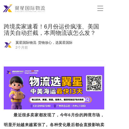
T
o
g
跨境卖家速看！6月份运价疯涨、美国
g
清关自动拦截，本周物流该怎么发？
l
e
翼星国际物流
· 货物放心，选翼星国际
n
2个月前
a
v
i
g
a
t
i
o
n
最近很多卖家都发现了，今年6月份的跨境市场，
明显开始越来越紧张了。各种变化最后都会直接影响卖