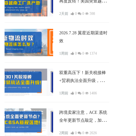
再度反转！美国突查越南
工厂“洗产地”，本周物流
2天前
0
0
598
该怎么发?
2026.7.28 翼星近期渠道时
效
1周前
0
0
1374
双重高压下！新关税接棒
+贸易执法全面升级，亚马
逊AI图片新规上线！本周
1周前
0
0
1406
物流该怎么发?
跨境卖家注意，ACE 系统
全年更新节点敲定，加拿
大CBSA新规落地！本周物
2周前
0
0
2026