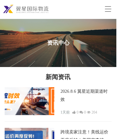
T
o
g
g
l
e
资讯中心
n
a
v
i
g
新闻资讯
a
t
i
2026.8.6 翼星近期渠道时
o
效
n
1天前
0
0
204
跨境卖家注意！美线运价