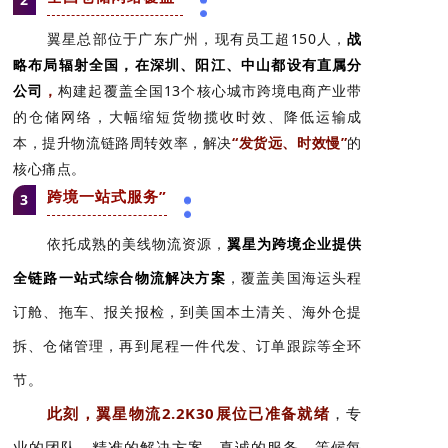
翼星总部位于广东广州，现有员工超150人，
战
略布局辐射全国，在深圳、阳江、中山都设有直属分
公司
，
构建起覆盖全国13个核心城市跨境电商产业带
的仓储网络，大幅缩短货物揽收时效、降低运输成
本，提升物流链路周转效率，解决
“发货远、时效慢”
的
核心痛点。
跨境一站式服务”
3
依托成熟的美线物流资源，
翼星为跨境企业提供
全链路一站式综合物流解决方案
，覆盖美国海运头程
订舱、拖车、报关报检，到美国本土清关、海外仓提
拆、仓储管理，再到尾程一件代发、订单跟踪等全环
节。
此刻，翼星物流
2.2K30
展位已准备就绪
，专
业的团队、精准的解决方案、真诚的服务，等候每