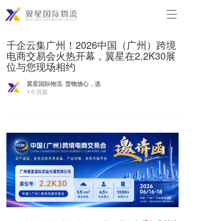
T
o
g
千企云集广州！2026中国（广州）跨境
g
电商交易会火热开幕，翼星在2.2K30展
l
e
位与您现场相约
n
a
翼星国际物流
· 货物放心，选
1个月前
v
i
g
a
t
i
o
n