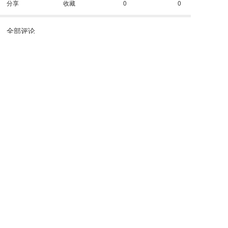
分享
收藏
0
0
全部评论
请先
登录
后发表评论~
评论
携手合作，让供应链更加简单、高效。
业务咨询