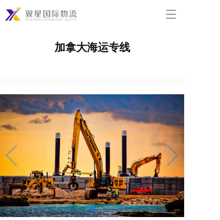
T
o
g
加拿大海运专线
g
l
e
n
a
v
i
g
a
t
i
o
n