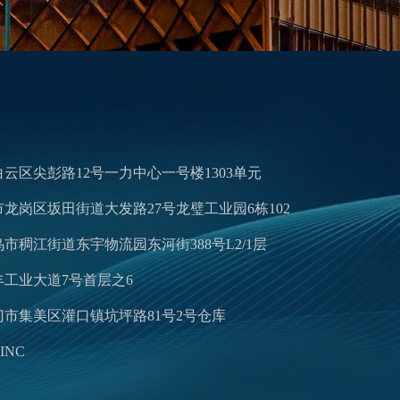
云区尖彭路12号一力中心一号楼1303单元
岗区坂田街道大发路27号龙璧工业园6栋102​
稠江街道东宇物流园东河街388号L2/1层
丰工业大道7号首层之6
市集美区灌口镇坑坪路81号2号仓库
INC